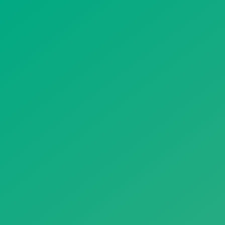
遥想公瑾当年，小乔初嫁了，雄姿英发。
羽扇纶巾，谈笑间，樯橹灰飞烟灭。
故国神游，多情应笑我，早生华发。
人生如梦，一尊还酹江月。